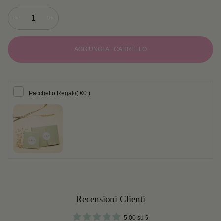
−
+
AGGIUNGI AL CARRELLO
Pacchetto Regalo
( €0 )
Recensioni Clienti
5.00 su 5