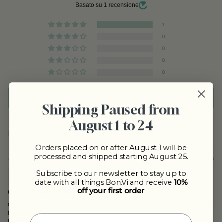
Basato su 1 recensione
1
0
0
0
0
Scrivi una recensione
Shipping Paused from
August 1 to 24
Sort by
Orders placed on or after August 1 will be
processed and shipped starting August 25.
21/04/26
SilviaCustomer
Subscribe to our newsletter to stay up to
date with all things Bon.Vi and receive
10%
off your first order
Orecchini fiore pendenti
Orecchini splendidi, no allergia, prezzo congruo e come ogni loro creazione
tutto molto bello, milto pirtabile, e quando
lo indossi ti veste e fa la differenza. Consigliatissimo.