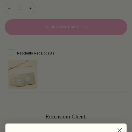
−
+
AGGIUNGI AL CARRELLO
Pacchetto Regalo
( €0 )
Recensioni Clienti