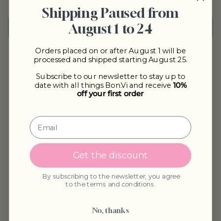
Sii il primo a scrivere una recensione
Shipping Paused from
August 1 to 24
Scrivi una recensione
Orders placed on or after August 1 will be
processed and shipped starting August 25.
Subscribe to our newsletter to stay up to
POTREBBE INTERESSARTI
date with all things Bon.Vi and receive
10%
off your first order
Get the discount
By subscribing to the newsletter, you agree
to the terms and conditions.
CONSEGNA GRATUITA
La consegna è gratuita per ordini superiori a 85€ in Italia e superiori a 90€
No, thanks
nell’UE.