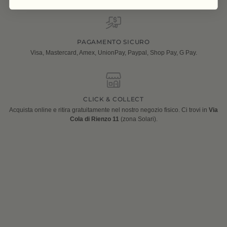
PAGAMENTO SICURO
Visa, Mastercard, Amex, UnionPay, Paypal, Shop Pay, G Pay.
CLICK & COLLECT
Acquista online e ritira gratuitamente nel nostro negozio fisico. Ci trovi in
Via
Cola di Rienzo 11
(zona Solari).