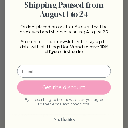
Shipping Paused from
Scrivi una recensione
August 1 to 24
Orders placed on or after August 1 will be
processed and shipped starting August 25.
Subscribe to our newsletter to stay up to
POTREBBE INTERESSARTI
date with all things Bon.Vi and receive
10%
off your first order
Get the discount
By subscribing to the newsletter, you agree
to the terms and conditions.
CONSEGNA GRATUITA
La consegna è gratuita per ordini superiori a 85€ in Italia e superiori a 90€
No, thanks
nell’UE.