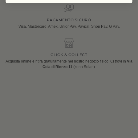
PAGAMENTO SICURO
Visa, Mastercard, Amex, UnionPay, Paypal, Shop Pay, G Pay.
CLICK & COLLECT
Acquista online e ritira gratuitamente nel nostro negozio fisico. Ci trovi in
Via
Cola di Rienzo 11
(zona Solari).