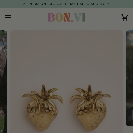
Salta
⚠️SPEDIZIONI BLOCCATE
DAL 1 AL 25 AGOSTO
⚠️
al
contenuto
Car