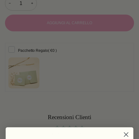
−
+
AGGIUNGI AL CARRELLO
Pacchetto Regalo
( €0 )
Recensioni Clienti
Sii il primo a scrivere una recensione